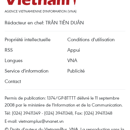
AGENCE VIETNAMIENNE D'INFORMATION (VNA)
Rédacteur en chef: TRÂN TIÊN DUÂN
Propriété intellectuelle
Conditions d'utilisation
RSS
Appui
Langues
VNA
Service d'information
Publicité
Contact
Permis de publication: 1374/GP-BTTTT délivré le 11 septembre
2008 par le ministère de l'Information et de la Communication.
Tél: (024) 39411349 - (024) 39411348, Fax: (024) 39411348
E-mail:
vietnamplus@vnanet.vn
© Droits d'auteur du VietnamPlus, VNA. La reproduction sans la