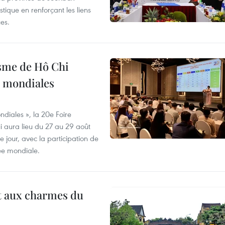
stique en renforçant les liens
es.
isme de Hô Chi
s mondiales
diales », la 20e Foire
i aura lieu du 27 au 29 août
 jour, avec la participation de
ée mondiale.
t aux charmes du