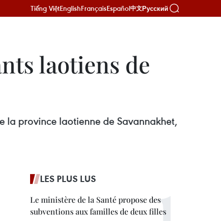
Tiếng Việt
English
Français
Español
Русский
中文
ants laotiens de
de la province laotienne de Savannakhet,
LES PLUS LUS
Le ministère de la Santé propose des
subventions aux familles de deux filles