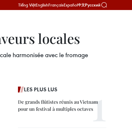
Tiếng Việt
English
Français
Español
Русский
中文
aveurs locales
opicale harmonisée avec le fromage
LES PLUS LUS
De grands flûtistes réunis au Vietnam
pour un festival à multiples octaves