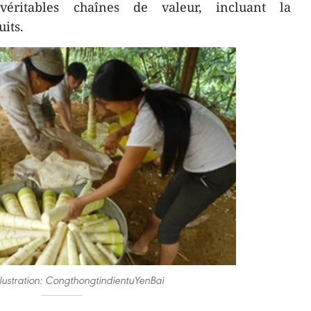
éritables chaînes de valeur, incluant la
its.
llustration: CongthongtindientuYenBai