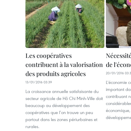
Les coopératives
Nécessité
contribuent à la valorisation
de l'écon
des produits agricoles
20/01/2016 03:
L'économie co
13/01/2016 03:39
important da
La croissance annuelle satisfaisante du
contribuant 
secteur agricole de Hô Chi Minh-Ville doit
considérable
beaucoup au développement des
économique, 
coopératives que l’on trouve un peu
développemen
partout dans les zones périurbaines et
rurales.