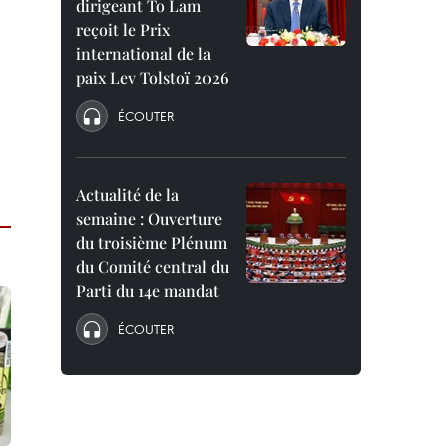
dirigeant To Lam
reçoit le Prix
international de la
paix Lev Tolstoï 2026
ÉCOUTER
Actualité de la
semaine : Ouverture
du troisième Plénum
du Comité central du
Parti du 14e mandat
ÉCOUTER