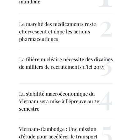
mondiale
Le marché des médicaments reste
effervescent et dope les actions
pharmaceutiques
La filière nucléaire nécessite des dizaines
de milliers de recrutements d’ici 2035
La stabilité macroéconomique du
Vietnam sera mise à l’épreuve au 2e
semestre
Vietnam-Cambodge : Une mission
d'étude pour accélérer le transport