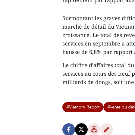
rapidement par rapport aux 
Surmontant les graves diffi
marché de détail du Vietn
croissance. Le total des rev
services en septembre a atte
hausse de 6,8% par rapport
Le chiffre d’affaires total d
services au cours des neuf 
milliards de dongs, soit un
#Vietnam Report
#vente au déta