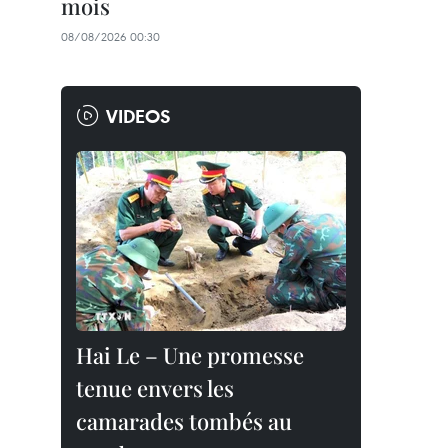
mois
08/08/2026 00:30
VIDEOS
Hai Le – Une promesse
tenue envers les
camarades tombés au