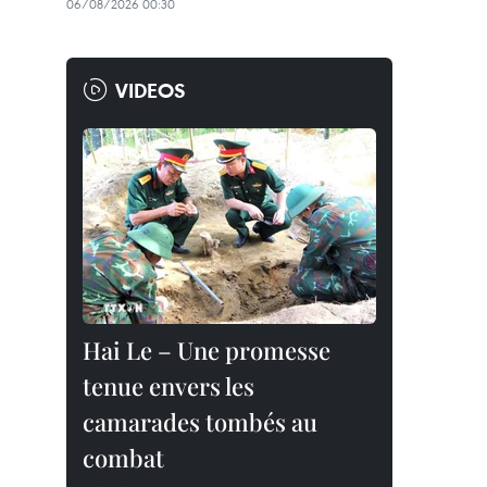
06/08/2026 00:30
VIDEOS
Hai Le – Une promesse
tenue envers les
camarades tombés au
combat