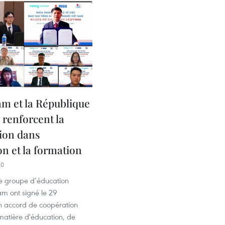
am et la République
 renforcent la
ion dans
on et la formation
10
le groupe d’éducation
am ont signé le 29
 accord de coopération
matière d'éducation, de