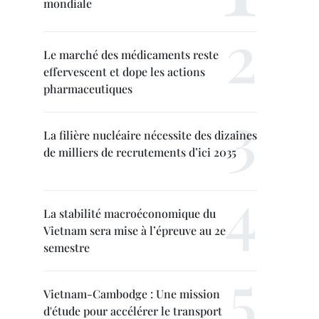
mondiale
Le marché des médicaments reste
effervescent et dope les actions
pharmaceutiques
La filière nucléaire nécessite des dizaines
de milliers de recrutements d’ici 2035
La stabilité macroéconomique du
Vietnam sera mise à l’épreuve au 2e
semestre
Vietnam-Cambodge : Une mission
d'étude pour accélérer le transport