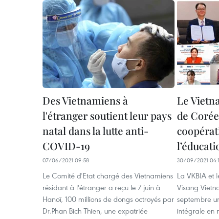
Des Vietnamiens à
Le Vietn
l'étranger soutient leur pays
de Corée
natal dans la lutte anti-
coopérat
COVID-19
l’éducati
07/06/2021 09:58
30/09/2021 04:
Le Comité d'Etat chargé des Vietnamiens
La VKBIA et 
résidant à l'étranger a reçu le 7 juin à
Visang Vietn
Hanoï, 100 millions de dongs octroyés par
septembre un
Dr.Phan Bich Thien, une expatriée
intégrale en 