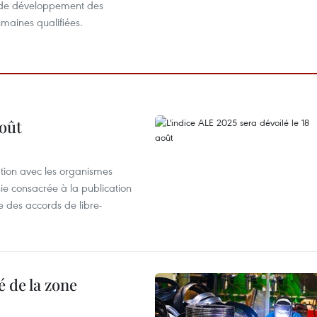
 de développement des
maines qualifiées.
août
ation avec les organismes
e consacrée à la publication
e des accords de libre-
 de la zone