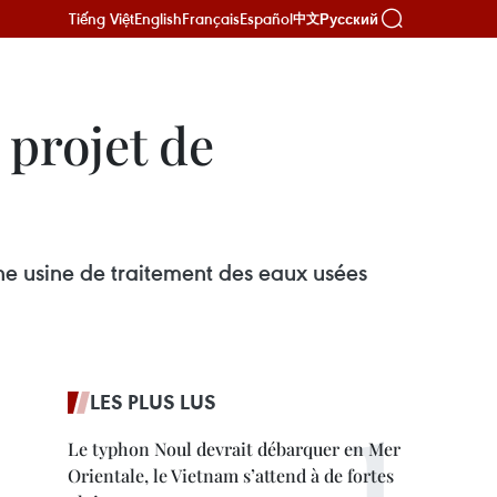
Tiếng Việt
English
Français
Español
Русский
中文
 projet de
ne usine de traitement des eaux usées
LES PLUS LUS
Le typhon Noul devrait débarquer en Mer
Orientale, le Vietnam s’attend à de fortes