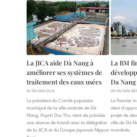
La JICA aide Dà Nang à
La BM fi
améliorer ses systèmes de
développe
traitement des eaux usées
Da Nang
16/03/2016 04:16
05/05/2016 08:
Le président du Comité populaire
Le Premier m
municipal de la ville centrale de Dà
vient d’appro
Nang, Huynh Duc Tho, vient de présider
projet de dé
une séance de travail avec la délégation
ville de Da 
de la JICA et du Groupe japonais Nippon
mondiale.