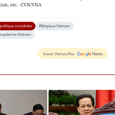
ion, etc. -CV​N/VNA
politique mondiales
#Belgique-Vietnam
européenne-Vietnam
Suivez VietnamPlus