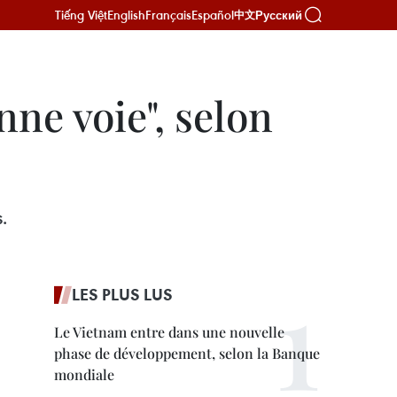
Tiếng Việt
English
Français
Español
Русский
中文
ne voie​", selon
.
LES PLUS LUS
Le Vietnam entre dans une nouvelle
phase de développement, selon la Banque
mondiale