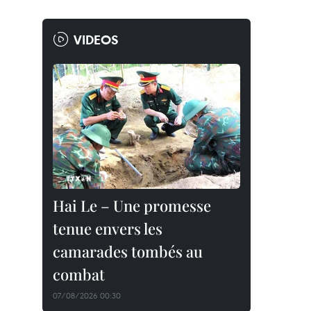
VIDEOS
Hai Le – Une promesse
tenue envers les
camarades tombés au
combat
07/08/2026 00:30