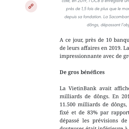
côté, en 2019, l’OCB a enregistré un
près de 1,5 fois de plus que le mo
depuis sa fondation. La Sacombank,
dôngs, dépassant l’obj
A ce jour, près de 10 banqu
de leurs affaires en 2019. L
impressionnante avec de gr
De gros bénéfices
La VietinBank avait affic
milliards de dôngs. En 201
11.500 milliards de dôngs, 
fixé et de 83% par rappor
dépassé les prévisions de
douteuses était inférieure à