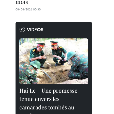
mois
08/08/2026 00:30
VIDEOS
Hai Le – Une promesse
tenue envers les
camarades tombés au