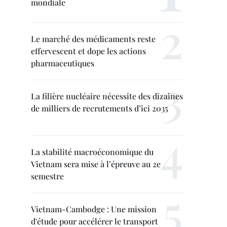
mondiale
Le marché des médicaments reste
effervescent et dope les actions
pharmaceutiques
La filière nucléaire nécessite des dizaines
de milliers de recrutements d’ici 2035
La stabilité macroéconomique du
Vietnam sera mise à l’épreuve au 2e
semestre
Vietnam-Cambodge : Une mission
d'étude pour accélérer le transport