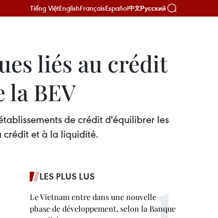
Tiếng Việt
English
Français
Español
Русский
中文
ues liés au crédit
e la BEV
blissements de crédit d'équilibrer les
crédit et à la liquidité.
LES PLUS LUS
Le Vietnam entre dans une nouvelle
phase de développement, selon la Banque