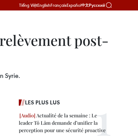
Tiếng Việt
English
Français
Español
Русский
中文
 relèvement post-
n Syrie.
LES PLUS LUS
Actualité de la semaine : Le
leader Tô Lâm demande d’unifier la
perception pour une sécurité proactive