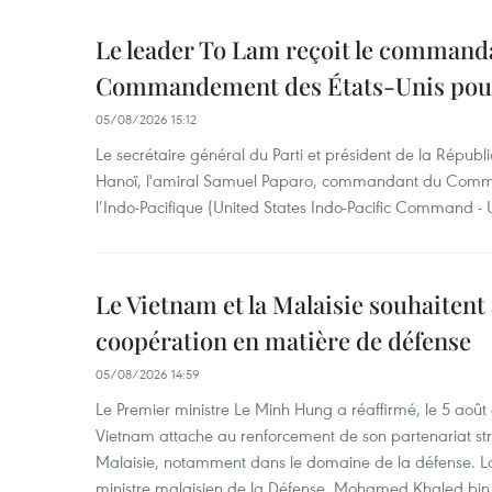
Le leader To Lam reçoit le command
Commandement des États-Unis pour 
05/08/2026 15:12
Le secrétaire général du Parti et président de la Républ
Hanoï, l'amiral Samuel Paparo, commandant du Comm
l’Indo-Pacifique (United States Indo-Pacific Command 
Le Vietnam et la Malaisie souhaitent
coopération en matière de défense
05/08/2026 14:59
Le Premier ministre Le Minh Hung a réaffirmé, le 5 août
Vietnam attache au renforcement de son partenariat str
Malaisie, notamment dans le domaine de la défense. Lor
ministre malaisien de la Défense, Mohamed Khaled bin N