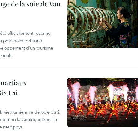
age de la soie de Van
été officiellement reconnu
un patrimoine artisanal
développement d’un tourisme
onnels.
 martiaux
ia Lai
els vietnamiens se déroule du 2
ateaux du Centre, attirant 15
e neuf pays.