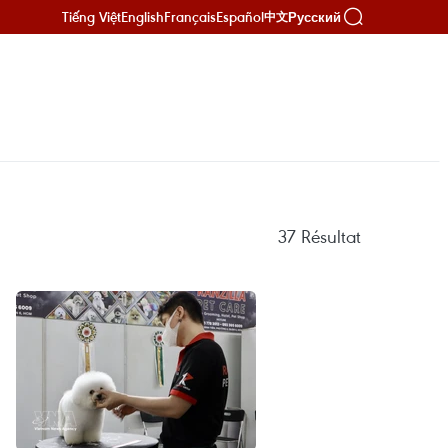
Tiếng Việt
English
Français
Español
Русский
中文
37
Résultat