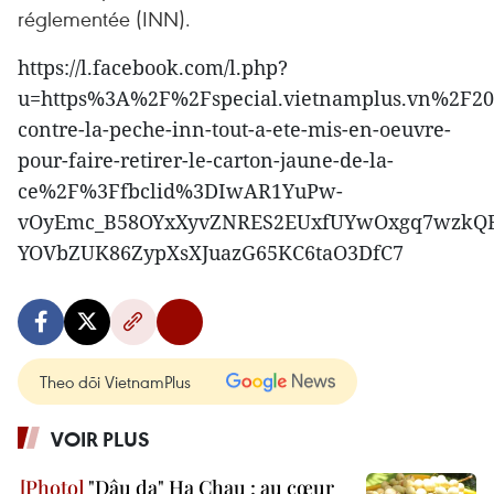
réglementée (INN).
https://l.facebook.com/l.php?
u=https%3A%2F%2Fspecial.vietnamplus.vn%2F2
contre-la-peche-inn-tout-a-ete-mis-en-oeuvre-
pour-faire-retirer-le-carton-jaune-de-la-
ce%2F%3Ffbclid%3DIwAR1YuPw-
vOyEmc_B58OYxXyvZNRES2EUxfUYwOxgq7wzkQB
YOVbZUK86ZypXsXJuazG65KC6taO3DfC7
Theo dõi VietnamPlus
VOIR PLUS
"Dâu da" Ha Chau : au cœur