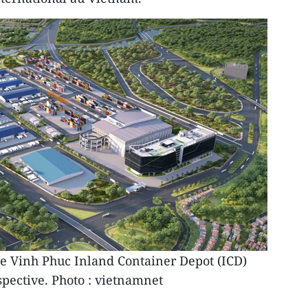
que Vinh Phuc Inland Container Depot (ICD)
pective. Photo : vietnamnet