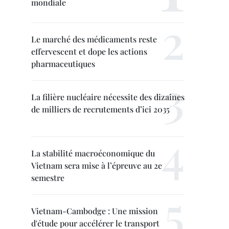
mondiale
Le marché des médicaments reste
effervescent et dope les actions
pharmaceutiques
La filière nucléaire nécessite des dizaines
de milliers de recrutements d’ici 2035
La stabilité macroéconomique du
Vietnam sera mise à l’épreuve au 2e
semestre
Vietnam-Cambodge : Une mission
d'étude pour accélérer le transport