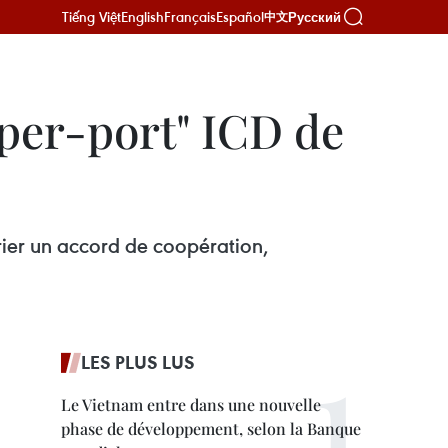
Tiếng Việt
English
Français
Español
Русский
中文
uper-port" ICD de
vrier un accord de coopération,
LES PLUS LUS
Le Vietnam entre dans une nouvelle
phase de développement, selon la Banque