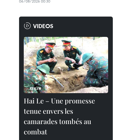
06/08/2026 00:30
VIDEOS
Hai Le – Une promesse
tenue envers les
camarades tombés au
combat