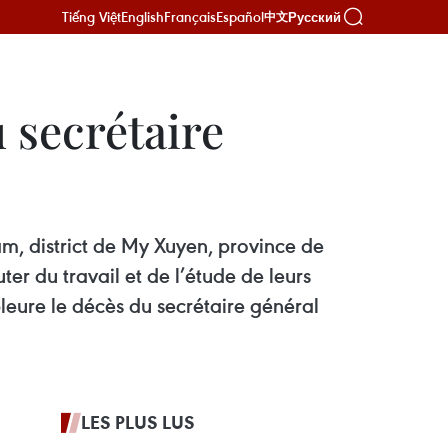
Tiếng Việt
English
Français
Español
Русский
中文
 secrétaire
, district de My Xuyen, province de
r du travail et de l’étude de leurs
pleure le décès du secrétaire général
LES PLUS LUS