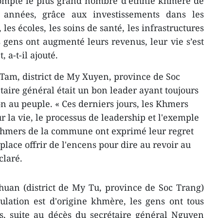
mpte le plus grand nombre d'ethnie khmère de
 années, grâce aux investissements dans les
 les écoles, les soins de santé, les infrastructures
s gens ont augmenté leurs revenus, leur vie s’est
a-t-il ajouté.
am, district de My Xuyen, province de Soc
taire général était un bon leader ayant toujours
n au peuple. « Ces derniers jours, les Khmers
ur la vie, le processus de leadership et l'exemple
 Khmers de la commune ont exprimé leur regret
place offrir de l'encens pour dire au revoir au
claré.
an (district de My Tu, province de Soc Trang)
lation est d'origine khmère, les gens ont tous
s, suite au décès du secrétaire général Nguyen