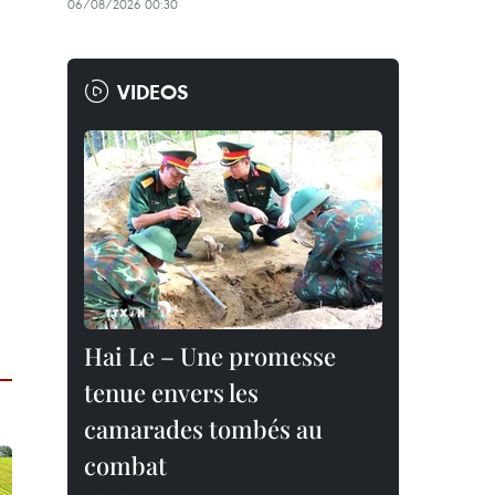
06/08/2026 00:30
VIDEOS
Hai Le – Une promesse
tenue envers les
camarades tombés au
combat