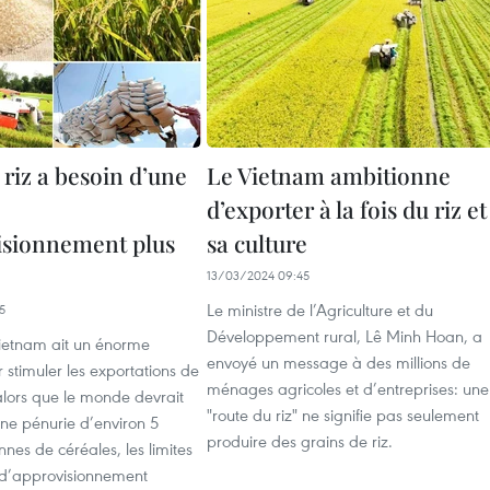
e riz a besoin d’une
Le Vietnam ambitionne
d’exporter à la fois du riz et
isionnement plus
sa culture
13/03/2024 09:45
Le ministre de l’Agriculture et du
5
Développement rural, Lê Minh Hoan, a
Vietnam ait un énorme
envoyé un message à des millions de
r stimuler les exportations de
ménages agricoles et d’entreprises: une
alors que le monde devrait
"route du riz" ne signifie pas seulement
une pénurie d’environ 5
produire des grains de riz.
nnes de céréales, les limites
 d’approvisionnement