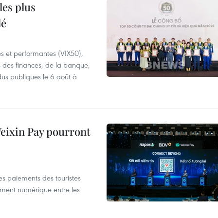
les plus
lé
es et performantes (VIX50),
s des finances, de la banque,
dus publiques le 6 août à
 Weixin Pay pourront
les paiements des touristes
ement numérique entre les