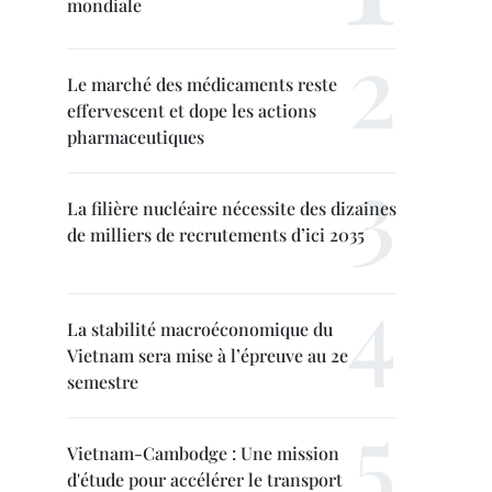
mondiale
Le marché des médicaments reste
effervescent et dope les actions
pharmaceutiques
La filière nucléaire nécessite des dizaines
de milliers de recrutements d’ici 2035
La stabilité macroéconomique du
Vietnam sera mise à l’épreuve au 2e
semestre
Vietnam-Cambodge : Une mission
d'étude pour accélérer le transport