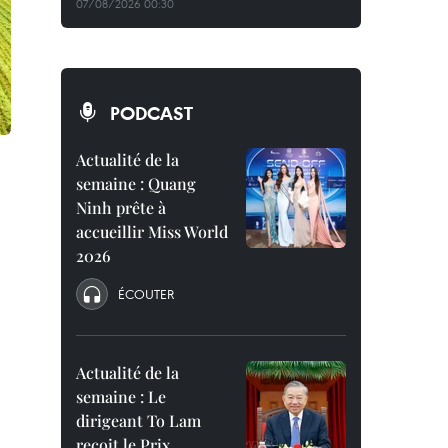
07/08/2026 00:30
PODCAST
Actualité de la
semaine : Quang
Ninh prête à
accueillir Miss World
2026
ÉCOUTER
Actualité de la
semaine : Le
dirigeant To Lam
reçoit le Prix