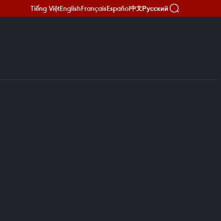
Tiếng Việt
English
Français
Español
Русский
中文