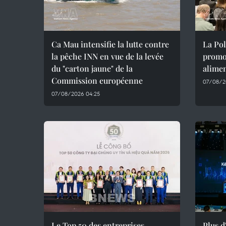
Ca Mau intensifie la lutte contre
La Pol
la pêche INN en vue de la levée
promot
du "carton jaune" de la
alimen
Commission européenne
07/08/2
07/08/2026 04:25
Le Top 50 des entreprises
Plus d