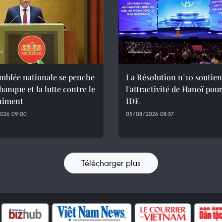
mblée nationale se penche
La Résolution n°10 soutien
 banque et la lutte contre le
l'attractivité de Hanoï pour
himent
IDE
026 09:00
05/08/2026 08:57
Télécharger plus