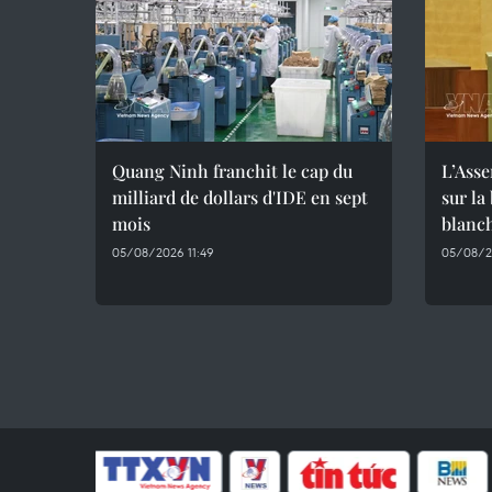
Quang Ninh franchit le cap du
L’Asse
milliard de dollars d'IDE en sept
sur la
mois
blanc
05/08/2026 11:49
05/08/2