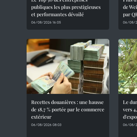
publiques les plus prestigieuses
de Wei
et performantes dévoilé
par Q
06/08/2026 16:05
06/08/2
Recettes douanières : une hausse
Le dur
de 18,7 % portée par le commerce
vers 4
extérieur
d'expo
06/08/2026 08:03
06/08/2