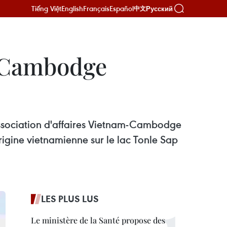
Tiếng Việt
English
Français
Español
Русский
中文
u Cambodge
Association d'affaires Vietnam-Cambodge
origine vietnamienne sur le lac Tonle Sap
LES PLUS LUS
Le ministère de la Santé propose des