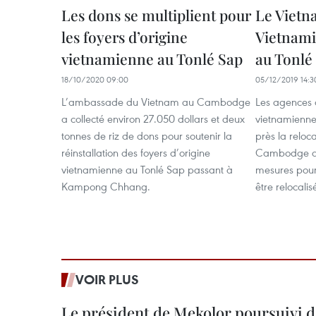
Les dons se multiplient pour
Le Vietn
les foyers d’origine
Vietnam
vietnamienne au Tonlé Sap
au Tonlé
18/10/2020 09:00
05/12/2019 14:3
L’ambassade du Vietnam au Cambodge
Les agences 
a collecté environ 27.050 dollars et deux
vietnamienn
tonnes de riz de dons pour soutenir la
près la reloc
réinstallation des foyers d’origine
Cambodge au 
vietnamienne au Tonlé Sap passant à
mesures pour
Kampong Chhang.
être relocalis
VOIR PLUS
Le président de Mekolor poursuivi d