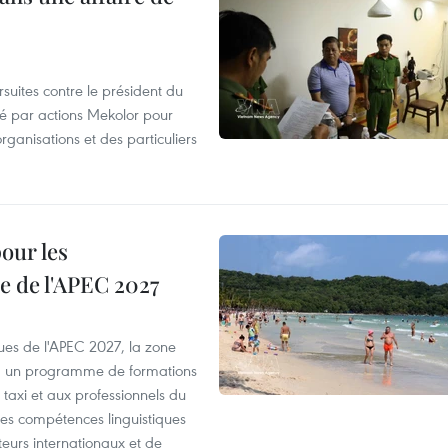
suites contre le président du
été par actions Mekolor pour
organisations et des particuliers
our les
e de l'APEC 2027
es de l'APEC 2027, la zone
, un programme de formations
taxi et aux professionnels du
r les compétences linguistiques
iteurs internationaux et de