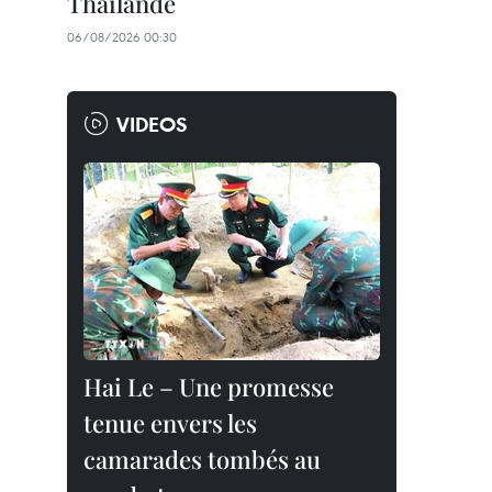
Thaïlande
06/08/2026 00:30
VIDEOS
Hai Le – Une promesse
tenue envers les
camarades tombés au