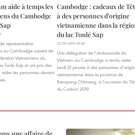
am aide à temps les
Cambodge : cadeaux de Têt
iens du Cambodge
à des personnes d’origine
 Sap
vietnamienne dans la régi
du lac Tonlé Sap
0
de représentation
22/01/2019 03:40
es au Cambodge suivent de
Une délégation de l’ambassade du
alisation Vietnamiens du
Vietnam au Cambodge a rendu visite
Tonlé Sap et ont pris des
lundi 21 janvier à des personnes d’origi
 aider les personnes devant
vietnamienne dans la province de
ées.
Kampong Chhnang, à l’occasion du Têt
du Cochon 2019.
ans une affaire de