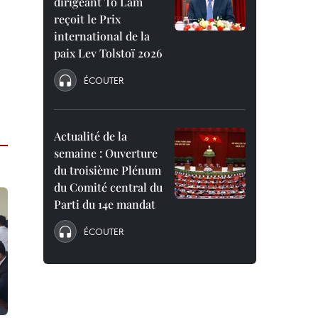
dirigeant To Lam
reçoit le Prix
international de la
paix Lev Tolstoï 2026
ÉCOUTER
Actualité de la
semaine : Ouverture
du troisième Plénum
du Comité central du
Parti du 14e mandat
ÉCOUTER