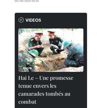
06/08/2026 00:30
VIDEOS
Hai Le – Une promesse
tenue envers les
camarades tombés au
combat