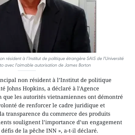
 résident à l’Institut de politique étrangère SAIS de l'Université
to avec l'aimable autorisation de James Borton
cipal non résident à l’Institut de politique
ité Johns Hopkins, a déclaré à l'Agence
 que les autorités vietnamiennes ont démontré
olonté de renforcer le cadre juridique et
et la transparence du commerce des produits
ments soulignent l’importance d’un engagement
 défis de la pêche INN », a-t-il déclaré.