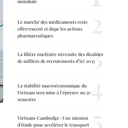
mondiale
Le marché des médicaments reste
effervescent et dope les actions
pharmaceutiques
La filière nucléaire nécessite des dizaines
de milliers de recrutements d’ici 2035
La stabilité macroéconomique du
Vietnam sera mise à l’épreuve au 2e
semestre
Vietnam-Cambodge : Une mission
d'étude pour accélérer le transport