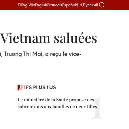
Tiếng Việt
English
Français
Español
Русский
中文
u Vietnam saluées
 Truong Thi Mai, a reçu le vice-
LES PLUS LUS
Le ministère de la Santé propose des
subventions aux familles de deux filles