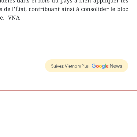
fidèles dans et hors du pays à bien appliquer les
is de l’État, contribuant ainsi à consolider le bloc
le. -VNA
Suivez VietnamPlus