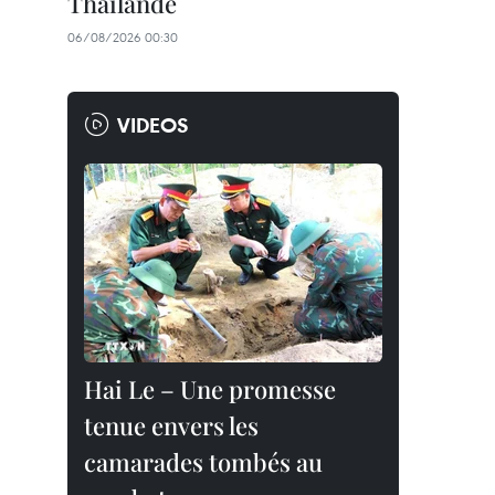
Thaïlande
06/08/2026 00:30
VIDEOS
Hai Le – Une promesse
tenue envers les
camarades tombés au