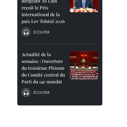
dirigeant To Lam
reçoit le Prix
international de la
paix Lev Tolstoï 2026
ÉCOUTER
Actualité de la
semaine : Ouverture
du troisième Plénum
du Comité central du
Parti du 14e mandat
ÉCOUTER