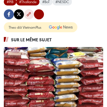
#PIB
#Thaïlande
#BoT
#NESDC
Theo dõi VietnamPlus
SUR LE MÊME SUJET