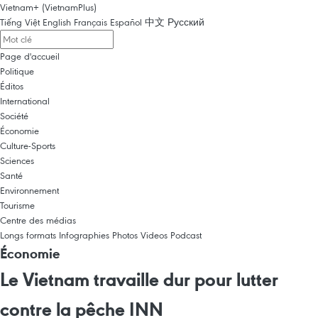
Vietnam+ (VietnamPlus)
Tiếng Việt
English
Français
Español
中文
Русский
Page d'accueil
Politique
Éditos
International
Société
Économie
Culture-Sports
Sciences
Santé
Environnement
Tourisme
Centre des médias
Longs formats
Infographies
Photos
Videos
Podcast
Économie
Le Vietnam travaille dur pour lutter
contre la pêche INN