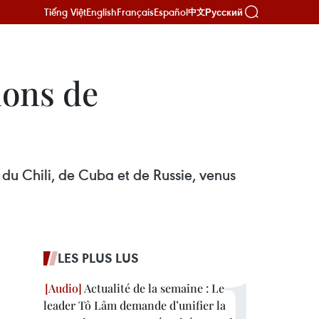
Tiếng Việt
English
Français
Español
Русский
中文
ions de
du Chili, de Cuba et de Russie, venus
LES PLUS LUS
Actualité de la semaine : Le
leader Tô Lâm demande d’unifier la