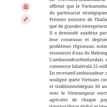
affirmé que le Vietnamatta
du partenariat stratégique
Premier ministre de Thaïla
que de grandes entreprisest
Il a demandé auxdeux parti
leur consensus et deprom
problèmes régionaux, nota
ressources d'eau du Mékong
L'ambassadeurthaïlandais s
commerce bilatéralà 25 milli
En recevantl'ambassadeur ch
souligné quele Vietnam con
et traditionneldepuis 50 an
avec le Vietnampour ouvri
agricoles de chaque pays
transpacifique global et prog