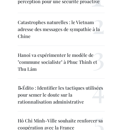
perception pour une sécurité proactive
Catastrophes naturelles : le Vietnam
adresse des messages de sympathie à la
Chine
Hanoi va expérimenter le modèle de
"commune socialiste" à Phuc Thinh et
Thu Lâm
📝Édito : Identifier les tactiques utilisées
pour semer le doute sur la
rationnalisation administrative
Hô Chi Minh-Ville souhaite renforcer sa
coopération avec la France