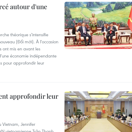
rcé autour d'une
che théorique s'intensifie
ouveau (Đổi mới). À l'occasion
s ont mis en avant les
 d'une économie indépendante
ns pour approfondir leur
ent approfondir leur
u Vietnam, Jennifer
l'AN vietnamienne Trân Thanh