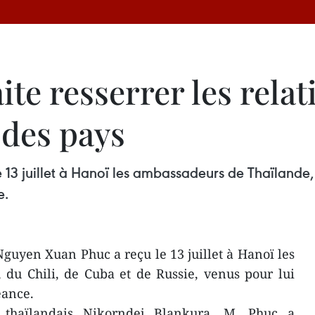
te resserrer les relat
 des pays
13 juillet à Hanoï les ambassadeurs de Thaïlande, 
e.
guyen Xuan Phuc a reçu le 13 juillet à Hanoï les
du Chili, de Cuba et de Russie, venus pour lui
éance.
 thaïlandais Nikorndej Blankura, M. Phuc a