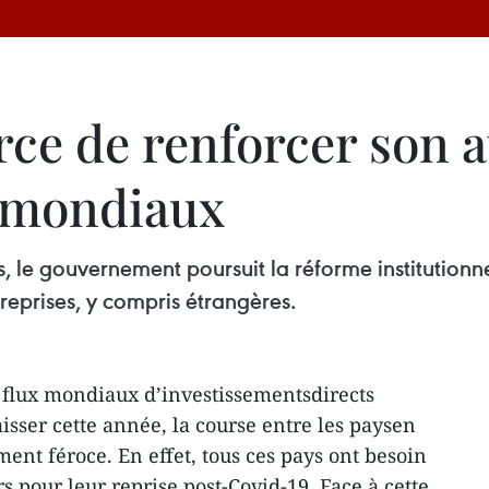
ce de renforcer son at
E mondiaux
rs, le gouvernement poursuit la réforme institution
treprises, y compris étrangères.
 flux mondiaux d’investissementsdirects
isser cette année, la course entre les paysen
nt féroce. En effet, tous ces pays ont besoin
 pour leur reprise post-Covid-19. Face à cette