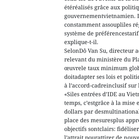
étéréalisés grâce aux politiq
gouvernementvietnamien. Le
constamment assoupliles rég
système de préférencestarif
explique-t-il.
SelonDô Van Su, directeur a
relevant du ministère du Pla
œuvrele taux minimum globa
doitadapter ses lois et poli
à l’accord-cadreinclusif su
«Siles entrées d’IDE au Vi
temps, c’estgrâce à la mise 
dollars par desmultinationa
place des mesuresplus appro
objectifs sontclairs: fidélis
l’attrait pourattirer de nouv