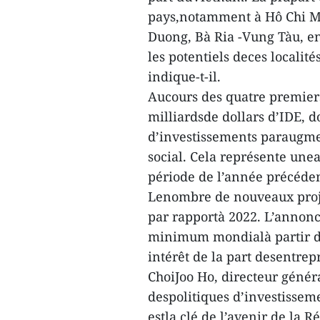
pays,notamment à Hô Chi Mi
Duong, Bà Ria -Vung Tàu, en
les potentiels deces localit
indique-t-il.
Aucours des quatre premiers
milliardsde dollars d’IDE, d
d’investissements paraugmen
social. Cela représente un
période de l’année précéde
Lenombre de nouveaux proj
par rapportà 2022. L’annonc
minimum mondialà partir du
intérêt de la part desentrep
ChoiJoo Ho, directeur généra
despolitiques d’investissem
estla clé de l’avenir de la