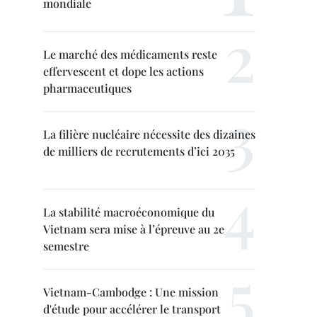
mondiale
Le marché des médicaments reste
effervescent et dope les actions
pharmaceutiques
La filière nucléaire nécessite des dizaines
de milliers de recrutements d’ici 2035
La stabilité macroéconomique du
Vietnam sera mise à l’épreuve au 2e
semestre
Vietnam-Cambodge : Une mission
d'étude pour accélérer le transport