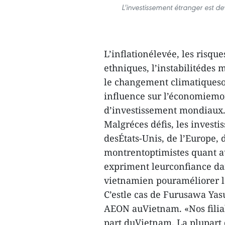
L'investissement étranger est 
L’inflationélevée, les risque
ethniques, l’instabilitédes 
le changement climatiqueson
influence sur l’économiemon
d’investissement mondiaux
Malgréces défis, les investi
desÉtats-Unis, de l’Europe, 
montrentoptimistes quant au
expriment leurconfiance da
vietnamien pouraméliorer le
C’estle cas de Furusawa Yas
AEON auVietnam. «Nos filial
part duVietnam. La plupart 