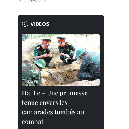
06/08/2026 00:30
VIDEOS
Hai Le – Une promesse
tenue envers les
camarades tombés au
combat