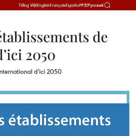
Tiếng Việt
English
Français
Español
Русский
中文
 établissements de
’ici 2050
international d’ici 2050