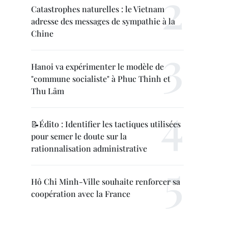
Catastrophes naturelles : le Vietnam
adresse des messages de sympathie à la
Chine
Hanoi va expérimenter le modèle de
"commune socialiste" à Phuc Thinh et
Thu Lâm
📝Édito : Identifier les tactiques utilisées
pour semer le doute sur la
rationnalisation administrative
Hô Chi Minh-Ville souhaite renforcer sa
coopération avec la France