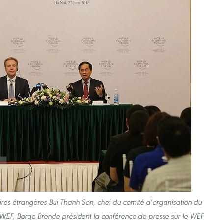
ires étrangères Bui Thanh Son, chef du comité d’organisation du
WEF, Borge Brende président la conférence de presse sur le WEF