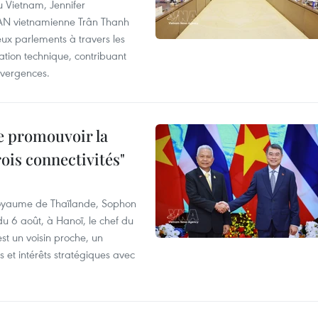
u Vietnam, Jennifer
l'AN vietnamienne Trân Thanh
deux parlements à travers les
tion technique, contribuant
divergences.
e promouvoir la
rois connectivités"
 Royaume de Thaïlande, Sophon
du 6 août, à Hanoï, le chef du
t un voisin proche, un
et intérêts stratégiques avec