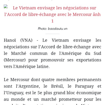
avec
le
le
Marché
Marché
commun
commun
de
Photo: baodautu.vn
de
l'Amérique
l'Amérique
du
Hanoï (VNA) - Le Vietnam envisage les
du
négociations sur l’Accord de libre-échange avec
Sud
Sud
le Marché commun de l'Amérique du Sud
(Mercosur)
(Mercosur) pour promouvoir ses exportations
(Mercosur)
pour
vers l'Amérique latine.
pour
promouvoir
promouvoir
ses
Le Mercosur dont quatre membres permanents
ses
exportations
sont l’Argentine, le Brésil, le Paraguay et
exportations
vers
l’Uruguay, est le 5e plus grand bloc économique
vers
au monde et un marché prometteur pour les
l'Amérique