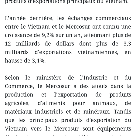
l'Amérique
produits d’exportations principaux du Vietnam.
latine.
latine.
L’année dernière, les échanges commerciaux
Le
entre le Vietnam et le Mercosur ont connu une
Le
Mercosur
croissance de 9,2% sur un an, atteignant plus de
Mercosur
12 milliards de dollars dont plus de 3,3
dont
dont
milliards d'exportations vietnamiennes, en
quatre
hausse de 3,4%.
quatre
membres
membres
permanents
Selon le ministère de l’Industrie et du
permanents
Commerce, le Mercosur a des atouts dans la
sont
sont
production et l'exportation de produits
l’Argentine,
agricoles, d'aliments pour animaux, de
l’Argentine,
le
matériaux industriels et de minéraux. Tandis
le
Brésil,
que les principaux produits d'exportation du
Brésil,
Vietnam vers le Mercosur sont équipements
le