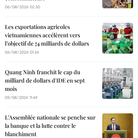
Selon
le
06/08/2026 02:30
le
ministère
ministère
de
Les exportations agricoles
de
vietnamiennes accélèrent vers
l’Industrie
l’objectif de 74 milliards de dollars
l’Industrie
et
06/08/2026 01:36
et
du
du
Commerce,
Quang Ninh franchit le cap du
Commerce,
le
milliard de dollars d'IDE en sept
le
mois
Mercosur
Mercosur
05/08/2026 11:49
a
a
des
L’Assemblée nationale se penche sur
des
atouts
la banque et la lutte contre le
atouts
dans
blanchiment