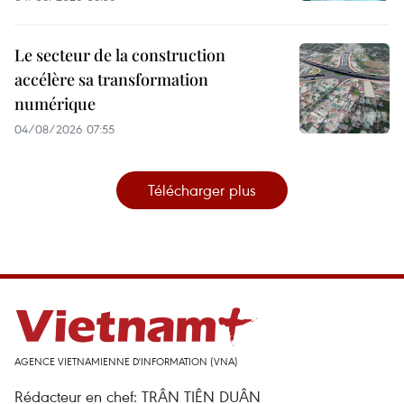
Vietnam
pour
pour
aborder
Le secteur de la construction
aborder
ce
accélère sa transformation
ce
numérique
marché.
marché.
04/08/2026 07:55
Actuellement,
Actuellement,
les
Télécharger plus
les
pays
pays
du
du
Mercosur
Mercosur
n'ont
n'ont
aucun
aucun
accord
AGENCE VIETNAMIENNE D'INFORMATION (VNA)
accord
commercial
Rédacteur en chef: TRÂN TIÊN DUÂN