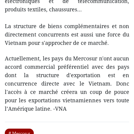
le
électroniques et de télécommunication,
Paraguay
produits textiles, chaussures…
Paraguay
et
et
l’Uruguay,
La structure de biens complémentaires et non
l’Uruguay,
directement concurrents est aussi une force du
est
est
Vietnam pour s'approcher de ce marché.
le
le
5e
Actuellement, les pays du Mercosur n'ont aucun
5e
plus
accord commercial préférentiel avec des pays
plus
dont la structure d'exportation est en
grand
concurrence directe avec le Vietnam. Donc
grand
bloc
l'accès à ce marché créera un coup de pouce
bloc
économique
pour les exportations vietnamiennes vers toute
économique
au
l’Amérique latine. -VNA
au
monde
monde
et
# Mercosur