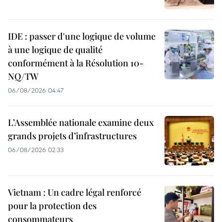
dollars
dont
dont
plus
plus
IDE : passer d'une logique de volume
de
à une logique de qualité
de
3,3
conformément à la Résolution 10-
3,3
milliards
NQ/TW
milliards
d'
exportations
06/08/2026 04:47
d'
exportations
vietnamiennes,
vietnamiennes,
L’Assemblée nationale examine deux
en
grands projets d’infrastructures
en
hausse
06/08/2026 02:33
hausse
de
de
3,4%.
3,4%.
Vietnam : Un cadre légal renforcé
pour la protection des
Selon
consommateurs