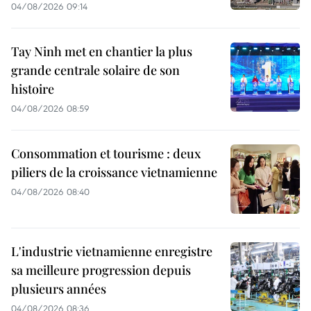
structure
de
04/08/2026 09:14
de
biens
biens
Tay Ninh met en chantier la plus
complémentaires
grande centrale solaire de son
complémentaires
et
histoire
et
non
04/08/2026 08:59
non
directement
directement
concurrents
Consommation et tourisme : deux
concurrents
piliers de la croissance vietnamienne
est
est
04/08/2026 08:40
aussi
aussi
une
une
force
L'industrie vietnamienne enregistre
force
sa meilleure progression depuis
du
plusieurs années
du
Vietnam
04/08/2026 08:36