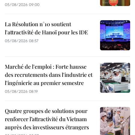
dans
05/08/2026 09:00
la
la
production
La Résolution n°10 soutient
production
et
l'attractivité de Hanoï pour les IDE
et
l'exportation
05/08/2026 08:57
l'exportation
de
de
produits
produits
Marché de l'emploi : Forte hausse
agricoles,
des recrutements dans l'industrie et
agricoles,
d'aliments
l'ingénierie au premier semestre
d'aliments
pour
05/08/2026 08:19
pour
animaux,
animaux,
Quatre groupes de solutions pour
de
renforcer l’attractivité du Vietnam
de
matériaux
auprès des investisseurs étrangers
matériaux
industriels