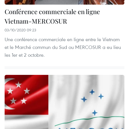
dernière,
les
Conférence commerciale en ligne
les
échanges
Vietnam-MERCOSUR
échanges
commerciaux
03/10/2020 09:23
commerciaux
entre
Une conférence commerciale en ligne entre le Vietnam
entre
et le Marché commun du Sud ou MERCOSUR a eu lieu
le
les 1er et 2 octobre.
le
Vietnam
Vietnam
et
et
le
le
Mercosur
Mercosur
ont
ont
connu
connu
une
une