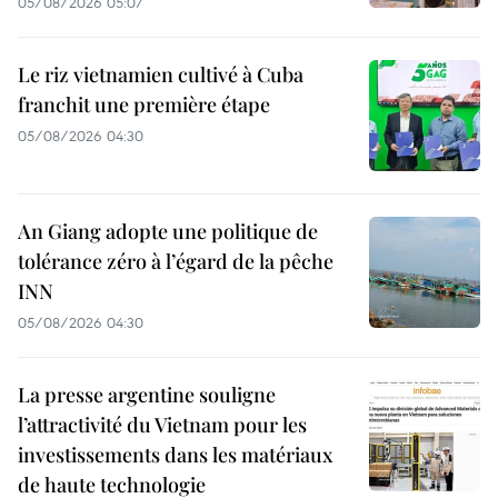
05/08/2026 05:07
industriels
et
et
de
Le riz vietnamien cultivé à Cuba
de
franchit une première étape
minéraux.
minéraux.
05/08/2026 04:30
Tandis
Tandis
que
que
les
An Giang adopte une politique de
les
tolérance zéro à l’égard de la pêche
principaux
INN
principaux
produits
05/08/2026 04:30
produits
d'exportation
d'exportation
du
La presse argentine souligne
du
Vietnam
l’attractivité du Vietnam pour les
Vietnam
investissements dans les matériaux
vers
de haute technologie
vers