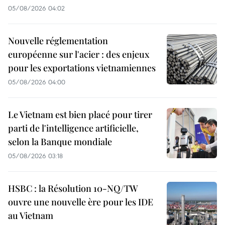
le
05/08/2026 04:02
le
Mercosur
Mercosur
sont
Nouvelle réglementation
sont
équipements
européenne sur l'acier : des enjeux
équipements
pour les exportations vietnamiennes
électroniques,
électroniques,
05/08/2026 04:00
de
de
télécommunication,
Le Vietnam est bien placé pour tirer
télécommunication,
produits
parti de l'intelligence artificielle,
produits
textiles,
selon la Banque mondiale
textiles,
05/08/2026 03:18
chaussures…
chaussures…
HSBC : la Résolution 10-NQ/TW
La
ouvre une nouvelle ère pour les IDE
La
structure
au Vietnam