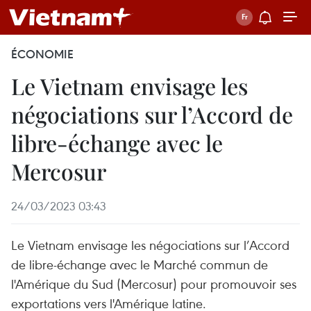
Hanoï
Hanoï
(VNA)
(VNA)
–
ÉCONOMIE
–
Le
Le Vietnam envisage les
Le
Vietnam
négociations sur l’Accord de
Vietnam
envisage
envisage
libre-échange avec le
les
les
négociations
Mercosur
négociations
sur
sur
l’Accord
24/03/2023 03:43
l’Accord
de
Le Vietnam envisage les négociations sur l’Accord
de
libre-
de libre-échange avec le Marché commun de
libre-
échange
l'Amérique du Sud (Mercosur) pour promouvoir ses
échange
avec
exportations vers l'Amérique latine.