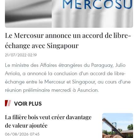
croissance
croissance
de
de
9,2%
9,2%
sur
Le Mercosur annonce un accord de libre-
sur
un
échange avec Singapour
un
an,
21/07/2022 02:19
an,
atteignant
Le ministre des Affaires étrangères du Paraguay, Julio
atteignant
Arriola, a annoncé la conclusion d'un accord de libre-
plus
échange entre le Mercosur et Singapour, au cours d'une
plus
de
réunion préliminaire mercredi à Asuncion.
de
12
VOIR PLUS
12
milliards
milliards
La filière bois veut créer davantage
de
de valeur ajoutée
de
dollars
06/08/2026 07:45