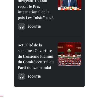
dirigeant To Lam
reçoit le Prix
international de la
paix Lev Tolstoï 2026
ÉCOUTER
Actualité de la
semaine : Ouverture
du troisième Plénum
du Comité central du
Parti du 14e mandat
ÉCOUTER