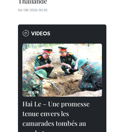
Thaïlande
06/08/2026 00:30
VIDEOS
Hai Le – Une promesse
tenue envers les
camarades tombés au