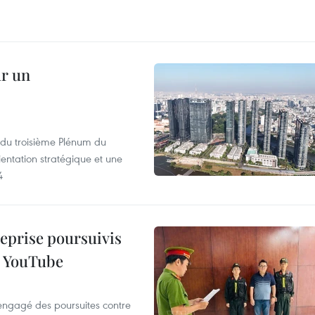
ur un
s du troisième Plénum du
entation stratégique et une
4
reprise poursuivis
r YouTube
 engagé des poursuites contre