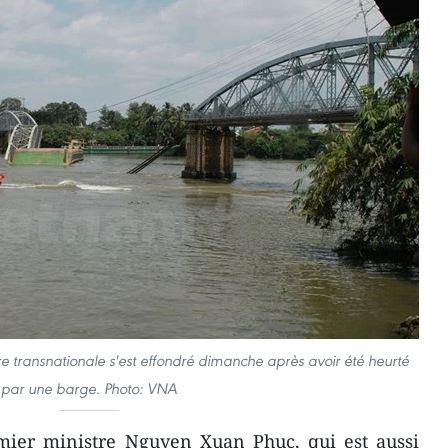
ire transnationale s'est effondré dimanche après avoir été heurté
par une barge. Photo: VNA
mier ministre Nguyen Xuan Phuc, qui est aussi