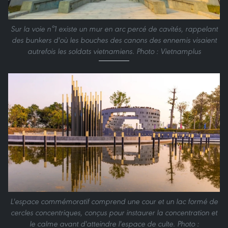
Sur la voie n°1 existe un mur en arc percé de cavités, rappelant
des bunkers d'où les bouches des canons des ennemis visaient
autrefois les soldats vietnamiens. Photo : Vietnamplus
L'espace commémoratif comprend une cour et un lac formé de
cercles concentriques, conçus pour instaurer la concentration et
le calme avant d'atteindre l'espace de culte. Photo :