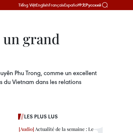
Tiếng Việt
English
Français
Español
Русский
中文
 un grand
 Nguyên Phu Trong, comme un excellent
ns du Vietnam dans les relations
LES PLUS LUS
Actualité de la semaine : Le