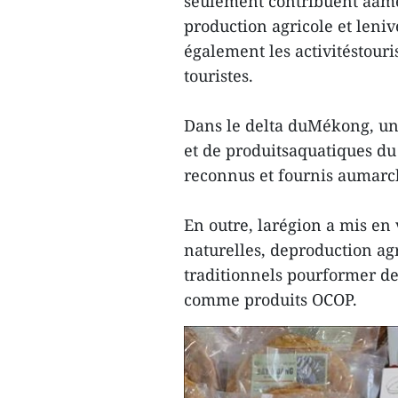
seulement contribuent àamél
production agricole et leniv
également les activitéstouris
touristes.
Dans le delta duMékong, une
et de produitsaquatiques d
reconnus et fournis aumarché
En outre, larégion a mis en
naturelles, deproduction agr
traditionnels pourformer de
comme produits OCOP.