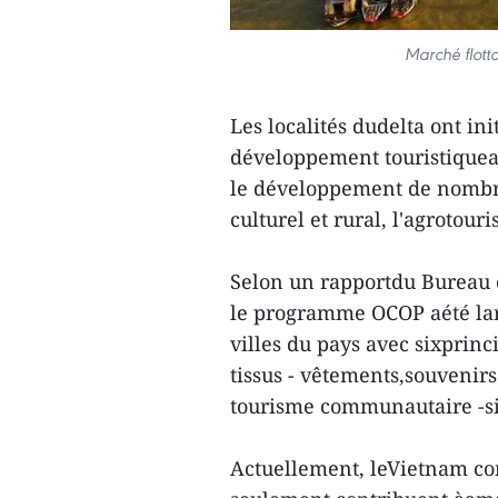
Marché flott
Les localités dudelta ont i
développement touristiquea
le développement de nombre
culturel et rural, l'agrotour
Selon un rapportdu Bureau c
le programme OCOP aété lar
villes du pays avec sixprinc
tissus - vêtements,souvenirs
tourisme communautaire -sit
Actuellement, leVietnam co