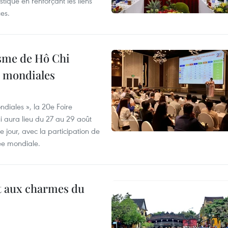
stique en renforçant les liens
es.
isme de Hô Chi
s mondiales
diales », la 20e Foire
i aura lieu du 27 au 29 août
 jour, avec la participation de
ée mondiale.
t aux charmes du