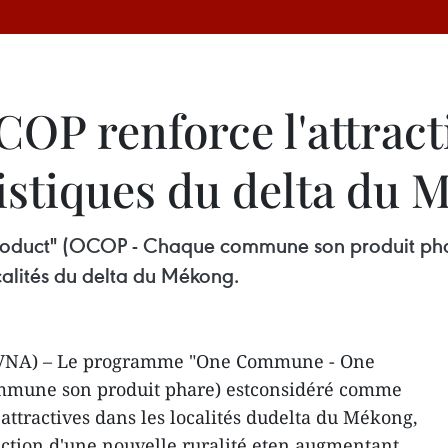
P renforce l'attracti
ristiques du delta du
uct" (OCOP - Chaque commune son produit phare
ocalités du delta du Mékong.
n (VNA) – Le programme "One Commune - One
mmune son produit phare) estconsidéré comme
s attractives dans les localités dudelta du Mékong,
ruction d'une nouvelle ruralité eten augmentant