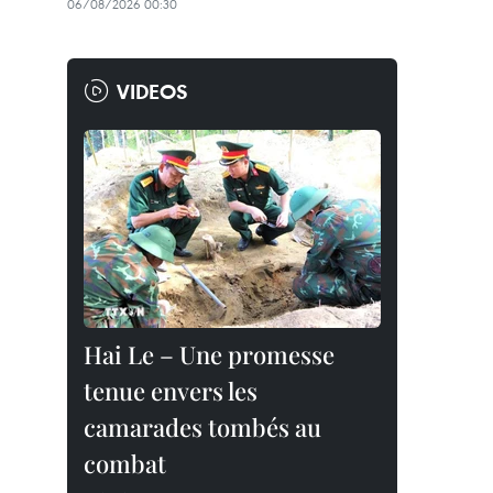
06/08/2026 00:30
VIDEOS
Hai Le – Une promesse
tenue envers les
camarades tombés au
combat