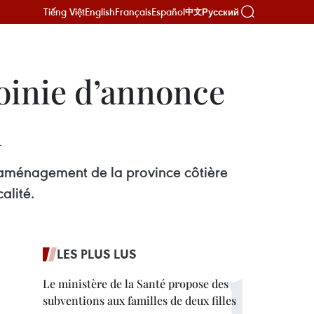
Tiếng Việt
English
Français
Español
Русский
中文
oinie d’annonce
i
’aménagement de la province côtière
alité.
LES PLUS LUS
Le ministère de la Santé propose des
subventions aux familles de deux filles