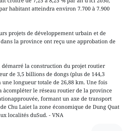
 croître de 7,25 à 8,25 % par an d'ici 2030,
ar habitant atteindra environ 7.700 à 7.900
urs projets de développement urbain et de
 dans la province ont reçu une approbation de
 a démarré la construction du projet routier
ur de 3,5 billions de dongs (plus de 144,3
a une longueur totale de 26,88 km. Une fois
a àcompléter le réseau routier de la province
ationapprouvée, formant un axe de transport
t de Chu Laiet la zone économique de Dung Quat
aux localités duSud. - VNA