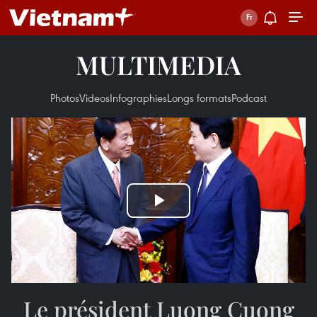
MULTIMEDIA
Photos
Videos
Infographies
Longs formats
Podcast
Play
Video
Le président Luong Cuong