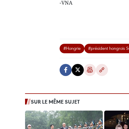
-VNA
#Hongrie
#président hongrois 
SUR LE MÊME SUJET