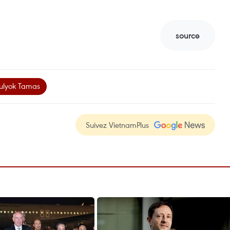
source
Sulyok Tamas
Suivez VietnamPlus