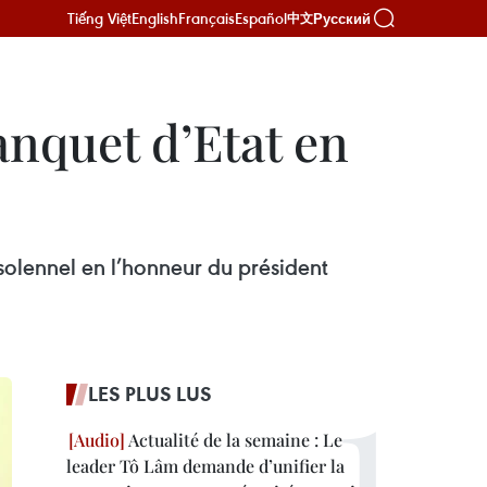
Tiếng Việt
English
Français
Español
Русский
中文
nquet d’Etat en
olennel en l’honneur du président
LES PLUS LUS
Actualité de la semaine : Le
leader Tô Lâm demande d’unifier la