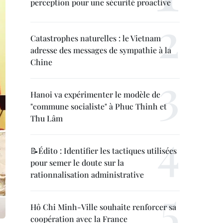
perception pour une sécurité proactive
Catastrophes naturelles : le Vietnam
adresse des messages de sympathie à la
Chine
Hanoi va expérimenter le modèle de
"commune socialiste" à Phuc Thinh et
Thu Lâm
📝Édito : Identifier les tactiques utilisées
pour semer le doute sur la
rationnalisation administrative
Hô Chi Minh-Ville souhaite renforcer sa
coopération avec la France