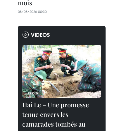
mois
08/08/2026 00:30
VIDEOS
Hai Le – Une promesse
tenue envers les
camarades tombés au