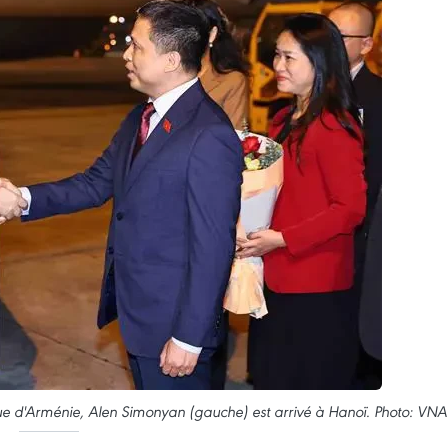
ue d'Arménie, Alen Simonyan (gauche) est arrivé à Hanoï. Photo: VNA