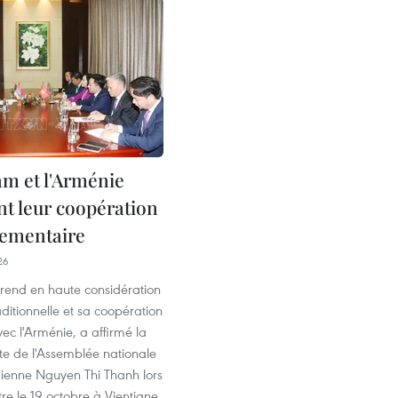
am et l'Arménie
nt leur coopération
lementaire
26
rend en haute considération
aditionnelle et sa coopération
ec l'Arménie, a affirmé la
te de l'Assemblée nationale
ienne Nguyen Thi Thanh lors
re le 19 octobre à Vientiane