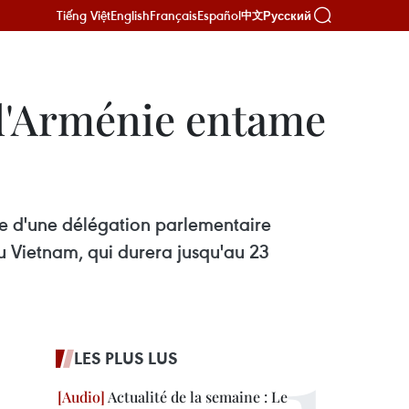
Tiếng Việt
English
Français
Español
Русский
中文
 d'Arménie entame
te d'une délégation parlementaire
u Vietnam, qui durera jusqu'au 23
LES PLUS LUS
Actualité de la semaine : Le