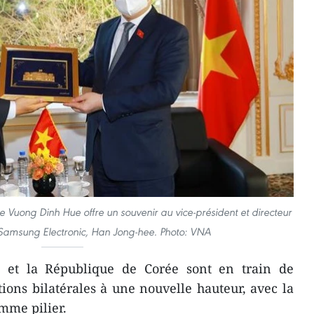
e Vuong Dinh Hue offre un souvenir au vice-président et directeur
Samsung Electronic, Han Jong-hee. Photo: VNA
 et la République de Corée sont en train de
ations bilatérales à une nouvelle hauteur, avec la
mme pilier.