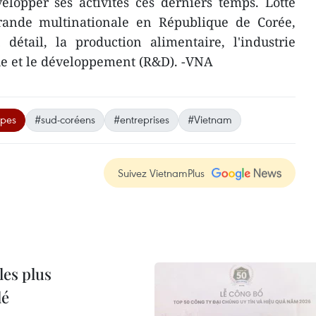
elopper ses activités ces derniers temps. Lotte
rande multinationale en République de Corée,
détail, la production alimentaire, l'industrie
he et le développement (R&D). -VNA
upes
#sud-coréens
#entreprises
#Vietnam
Suivez VietnamPlus
les plus
lé