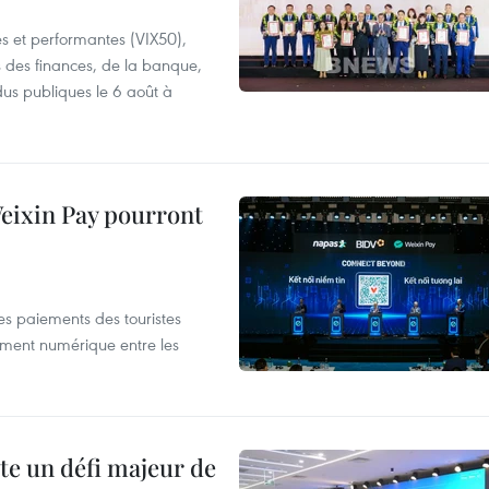
es et performantes (VIX50),
s des finances, de la banque,
dus publiques le 6 août à
 Weixin Pay pourront
les paiements des touristes
ement numérique entre les
te un défi majeur de