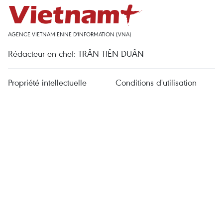
AGENCE VIETNAMIENNE D'INFORMATION (VNA)
Rédacteur en chef: TRÂN TIÊN DUÂN
Propriété intellectuelle
Conditions d'utilisation
RSS
Appui
Langues
VNA
Service d'information
Publicité
Contact
Permis de publication: 1374/GP-BTTTT délivré le 11 septembre
2008 par le ministère de l'Information et de la Communication.
Tél: (024) 39411349 - (024) 39411348, Fax: (024) 39411348
E-mail:
vietnamplus@vnanet.vn