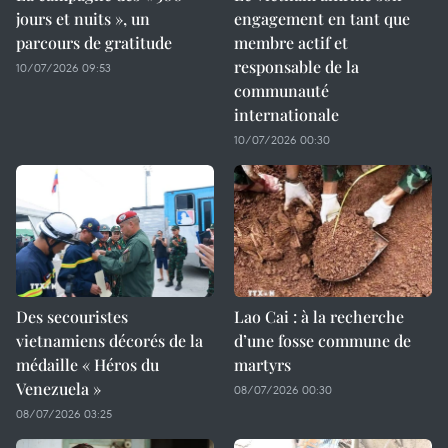
jours et nuits », un
engagement en tant que
parcours de gratitude
membre actif et
responsable de la
10/07/2026 09:53
communauté
internationale
10/07/2026 00:30
Des secouristes
Lao Cai : à la recherche
vietnamiens décorés de la
d’une fosse commune de
médaille « Héros du
martyrs
Venezuela »
08/07/2026 00:30
08/07/2026 03:25