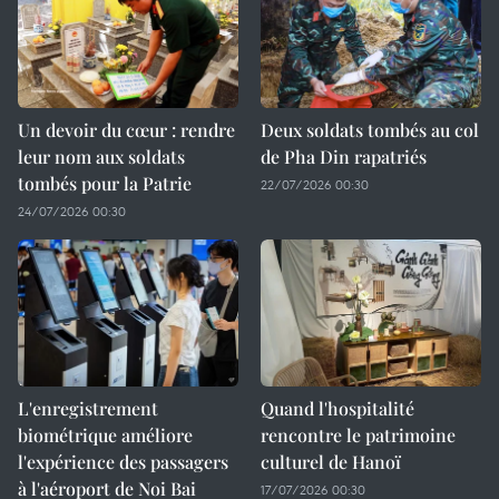
Un devoir du cœur : rendre
Deux soldats tombés au col
leur nom aux soldats
de Pha Din rapatriés
tombés pour la Patrie
22/07/2026 00:30
24/07/2026 00:30
L'enregistrement
Quand l'hospitalité
biométrique améliore
rencontre le patrimoine
l'expérience des passagers
culturel de Hanoï
à l'aéroport de Noi Bai
17/07/2026 00:30