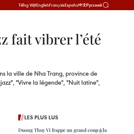
Tiếng Việt
English
Français
Español
Русский
中文
 fait vibrer l’été
ans la ville de Nha Trang, province de
zz", "Vivre la légende", "Nuit latine",
LES PLUS LUS
Duong Thuy Vi frappe un grand coup à la