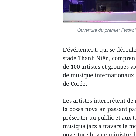
Ouverture du premier Festival 
L’événement, qui se dérouler
stade Thanh Niên, comprend 
de 100 artistes et groupes v
de musique internationaux d
de Corée.
Les artistes interprètent d
la bossa nova en passant pa
présenter au public et aux tou
musique jazz à travers le m
ouverture le vice-ministre 