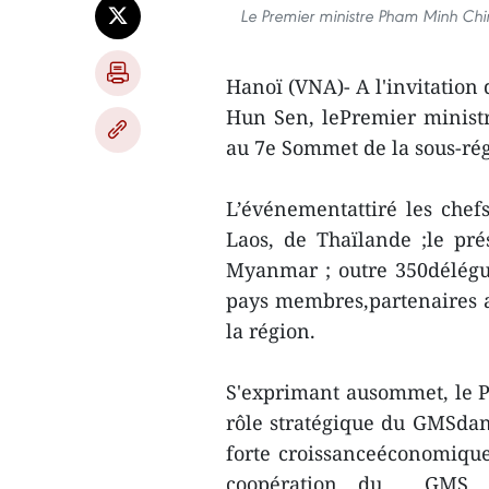
Le Premier ministre Pham Minh Ch
Hanoï (VNA)- A l'invitatio
Hun Sen, lePremier minist
au 7e Sommet de la sous-ré
L’événementattiré les che
Laos, de Thaïlande ;le pré
Myanmar ; outre 350délégué
pays membres,partenaires a
la région.
S'exprimant ausommet, le 
rôle stratégique du GMSdans
forte croissanceéconomique d
coopération du GMS av