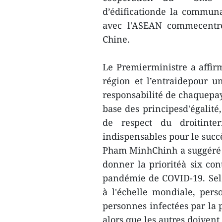
d’édificationde la communa
avec l'ASEAN commecentre
Chine.
Le Premierministre a affi
région et l’entraidepour u
responsabilité de chaquepays
base des principesd'égalité,
de respect du droitinter
indispensables pour le suc
Pham MinhChinh a suggéré q
donner la prioritéà six co
pandémie de COVID-19. Sel
à l'échelle mondiale, perso
personnes infectées par la 
alors que les autres doivent 