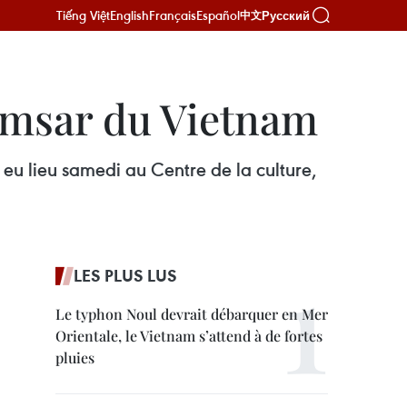
Tiếng Việt
English
Français
Español
Русский
中文
Ramsar du Vietnam
u lieu samedi au Centre de la culture,
LES PLUS LUS
Le typhon Noul devrait débarquer en Mer
Orientale, le Vietnam s’attend à de fortes
pluies