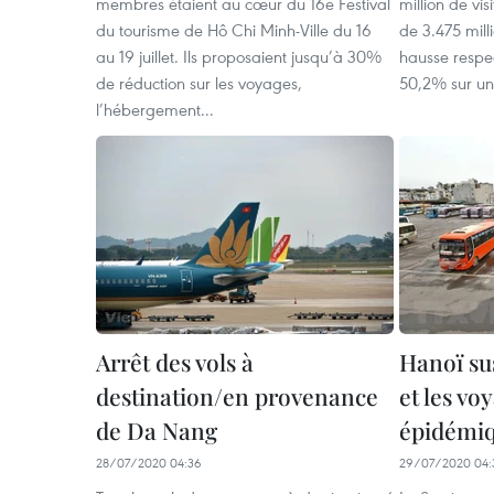
membres étaient au cœur du 16e Festival
million de vis
du tourisme de Hô Chi Minh-Ville du 16
de 3.475 mill
au 19 juillet. Ils proposaient jusqu’à 30%
hausse respe
de réduction sur les voyages,
50,2% sur un
l’hébergement...
Arrêt des vols à
Hanoï su
destination/en provenance
et les vo
de Da Nang
épidémi
28/07/2020 04:36
29/07/2020 04: