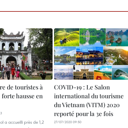
e de touristes à
COVID-19 : Le Salon
 forte hausse en
international du tourisme
du Vietnam (VITM) 2020
reporté pour la 3e fois
13
noï a accueilli près de 1,2
27/07/2020 09:50