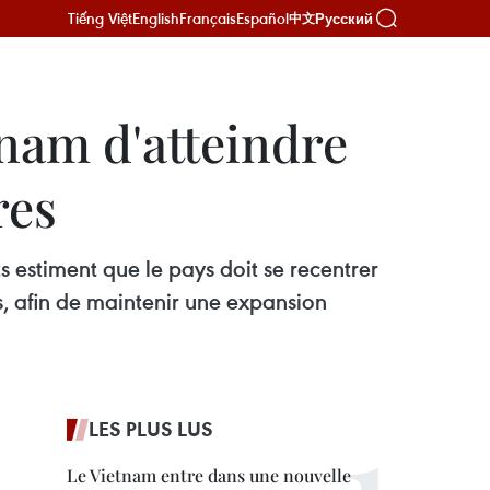
Tiếng Việt
English
Français
Español
Русский
中文
nam d'atteindre
res
ts estiment que le pays doit se recentrer
, afin de maintenir une expansion
LES PLUS LUS
Le Vietnam entre dans une nouvelle