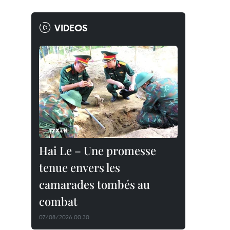
VIDEOS
Hai Le – Une promesse
tenue envers les
camarades tombés au
combat
07/08/2026 00:30