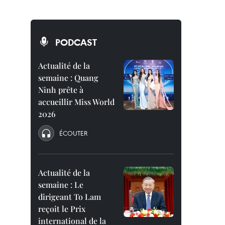
PODCAST
Actualité de la
semaine : Quang
Ninh prête à
accueillir Miss World
2026
ÉCOUTER
Actualité de la
semaine : Le
dirigeant To Lam
reçoit le Prix
international de la