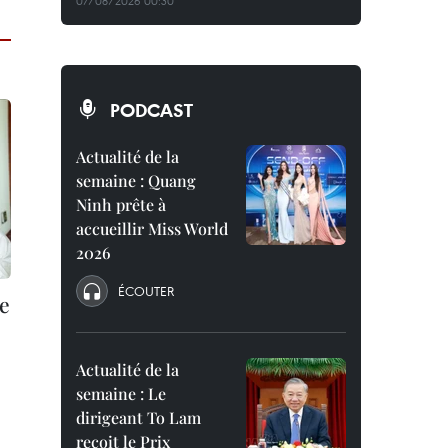
07/08/2026 00:30
PODCAST
Actualité de la
semaine : Quang
Ninh prête à
accueillir Miss World
2026
ÉCOUTER
le
Actualité de la
semaine : Le
dirigeant To Lam
reçoit le Prix