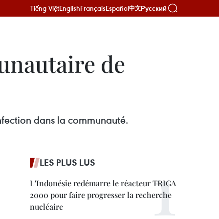
Tiếng Việt
English
Français
Español
Русский
中文
unautaire de
infection dans la communauté.
LES PLUS LUS
L'Indonésie redémarre le réacteur TRIGA
2000 pour faire progresser la recherche
nucléaire