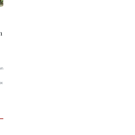
n
on
ux