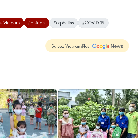
du Vietnam
#enfants
#orphelins
#COVID-19
Suivez VietnamPlus