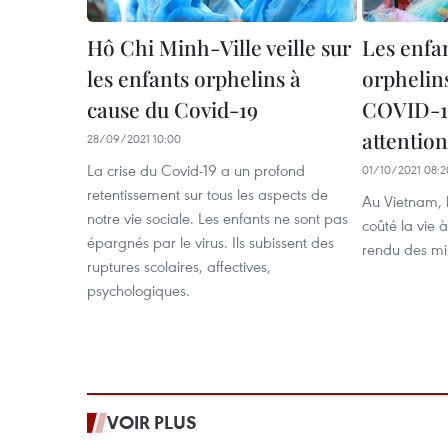
Hô Chi Minh-Ville veille sur
Les enfa
les enfants orphelins à
orphelin
cause du Covid-19
COVID-19
attention
28/09/2021 10:00
La crise du Covid-19 a un profond
01/10/2021 08:2
retentissement sur tous les aspects de
Au Vietnam,
notre vie sociale. Les enfants ne sont pas
coûté la vie 
épargnés par le virus. Ils subissent des
rendu des mil
ruptures scolaires, affectives,
psychologiques.
VOIR PLUS