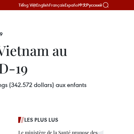
Tiếng Việt
English
Français
Español
Русский
中文
9
 Vietnam au
ID-19
gs (342.572 dollars) aux enfants
LES PLUS LUS
Le ministère de la Santé propose des